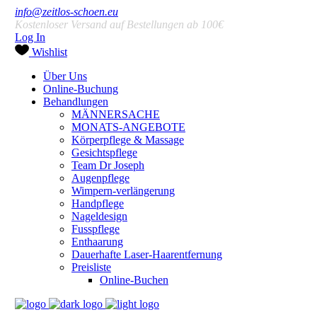
info@zeitlos-schoen.eu
Kostenloser Versand auf Bestellungen ab 100€
Log In
Wishlist
Über Uns
Online-Buchung
Behandlungen
MÄNNERSACHE
MONATS-ANGEBOTE
Körperpflege & Massage
Gesichtspflege
Team Dr Joseph
Augenpflege
Wimpern-verlängerung
Handpflege
Nageldesign
Fusspflege
Enthaarung
Dauerhafte Laser-Haarentfernung
Preisliste
Online-Buchen