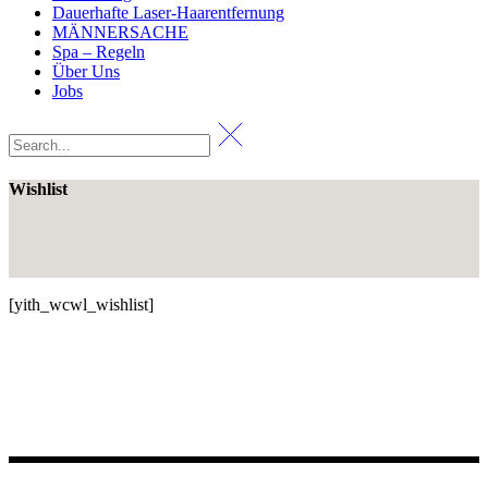
Dauerhafte Laser-Haarentfernung
MÄNNERSACHE
Spa – Regeln
Über Uns
Jobs
Wishlist
[yith_wcwl_wishlist]